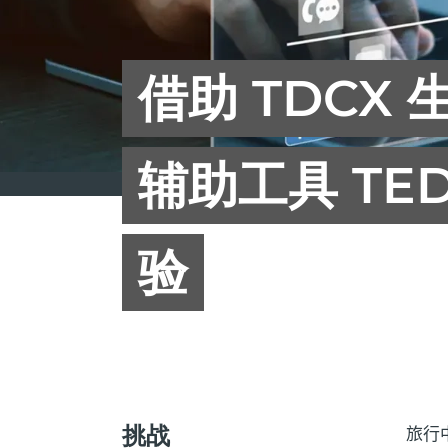
借助 TDCX 
辅助工具 T
验
挑战
旅行