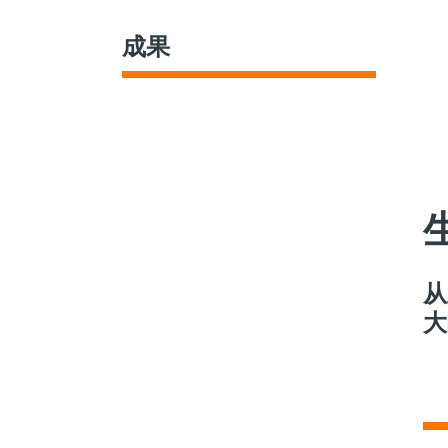
成果
从
大