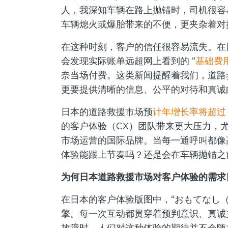
人，我深知车辆在路上抛锚时，司机很容
车辆熄火或爆胎带来的不便，更夹杂着对
在这种时刻，客户的信任很容易流失。在
会发现实际账单远超网上看到的 “
基础费用
奈当场付费。这类新闻提醒着我们，道路
更要提供清晰的信息、公平的对待和真诚
日本的道路救援市场预
计年增长率将超过 
的客户体验（CX）团队带来更大压力，
市场运营的国际品牌。当每一通呼叫都像
体验能跟上节奏吗？还是会在车辆抛锚之前
为何日本道路救援市场对客户体验的需求
在日本的客户体验版图中，“おもてなし（
擎。每一次互动都贯穿着预判意识、真诚
故障时，人们对这种体验的期待并不会随