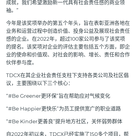
成就，我们希望激励新一代具有社会责任感的商业领
袖。
”
今年是该奖项举办的第五个年头，旨在表彰亚洲各地在
业务和运营过程中创造价值、投身公益及展现社会责任
感的企业。在
2022
年，超过
100
家公司参与了该奖项
的提名。该奖项对企业的评估主要包括五个方面，即企
业的使命和价值观、对社会的影响、增长、责任和合作
伙伴参与度。
TDCX
在其企业社会责任支柱下支持各类公司及社区倡
议，主要围绕以下三个核心：
“#Be Greener
更环保
”
旨在帮助应对气候变化
“#Be Happier
更快乐
”
为员工提供宽广的职业道路
“#Be Kinder
更善良
”
提升地方社区，关怀弱势群体
自
2022
年初以来，
TDCX
已经实施了
150
多个项目，帮