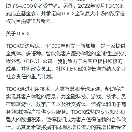
助了
54,000
多名受益者。另外，
2022
年
10
月
TDCX
正
式成立基金会，并承诺向
TDCX
全球最大市场的数字授
权项目捐赠
15
万新元。
关于
TDCX
TDCX
提达客思，于
1995
年创立于新加坡，是一家提供
全媒体、多语种、智能化客户服务体验的全球性业务流
程外包（
BPO
）公司。我们致力于为客户提供积极的
成果，并将改变员工、社区和环境的增长潜力纳入企业
社会责任的重点计划。
TDCX
通过利用技术、人类智慧和全球足迹，帮助客户
实现其客户体验的愿景，为金融科技、游戏、技术、民
宿和旅游业、数字广告以及社交媒体、流媒体和电子商
务领域的客户提供专业服务。
TDCX
成熟的专业知识和
强大的数据积累，使得我们成为客户值得信赖的合作伙
伴，尤其是希望挖掘不同地区增长潜力的高增长新经济