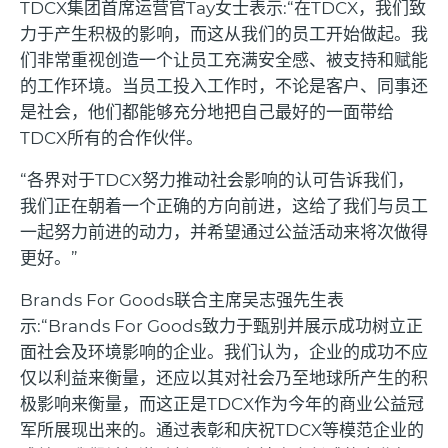
TDCX
集团首席运营官
Tay
女士表示
:“
在
TDCX
，我们致
力于产生积极的影响，而这从我们的员工开始做起。我
们非常重视创造一个让员工充满安全感、被支持和赋能
的工作环境。当员工投入工作时，不论是客户、同事还
是社会，他们都能够充分地把自己最好的一面带给
TDCX
所有的合作伙伴。
“
各界对于
TDCX
努力推动社会影响的认可告诉我们，
我们正在朝着一个正确的方向前进，这给了我们与员工
一起努力前进的动力，并希望通过公益活动来将次做得
更好。
”
Brands For Goods
联合主席吴志强先生表
示
:“Brands For Goods
致力于甄别并展示成功树立正
面社会及环境影响的企业。我们认为，企业的成功不应
仅以利益来衡量，还应以其对社会乃至地球所产生的积
极影响来衡量，而这正是
TDCX
作为今年的商业公益冠
军所展现出来的。通过表彰和庆祝
TDCX
等模范企业的