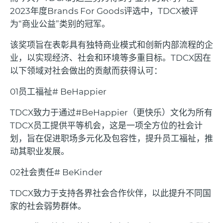
2023
年度
Brands For Goods
评选中，
TDCX
被评
为
“
商业公益
”
类别的冠军。
该奖项旨在表彰具有独特商业模式和创新内部流程的企
业，以实现经济、社会和环境等多重目标。
TDCX
因在
以下领域对社会做出的贡献而获得认可：
01
员工福祉
# BeHappier
TDCX
致力于通过
#BeHappier
（更快乐）文化为所有
TDCX
员工提供平等机会，这是一项全方位的社会计
划，旨在促进职场多元化及包容性，提升员工福祉，推
动其职业发展。
02
社会责任
# BeKinder
TDCX
致力于支持各界社会合作伙伴，以此提升不同国
家的社会弱势群体。