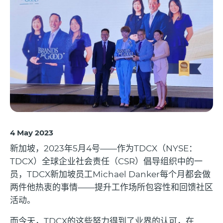
4 May 2023
新加坡，
2023
年
5
月
4
号——作为
TDCX
（
NYSE
：
TDCX
）全球企业社会责任（
CSR
）倡导组织中的一
员，
TDCX
新加坡员工
Michael Danker
每个月都会做
两件他热衷的事情
——
提升工作场所包容性和回馈社区
活动。
而今天，
TDCX
的这些努力得到了业界的认可，在