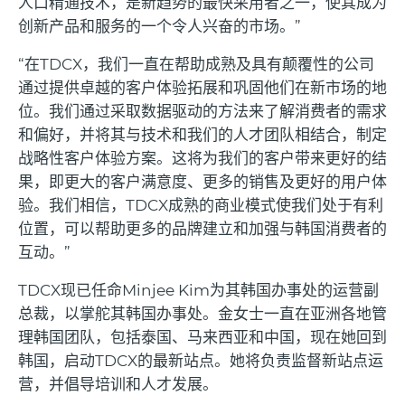
人口精通技术，是新趋势的最快采用者之一，使其成为
创新产品和服务的一个令人兴奋的市场。
”
“
在
TDCX
，我们一直在帮助成熟及具有颠覆性的公司
通过提供卓越的客户体验拓展和巩固他们在新市场的地
位。我们通过采取数据驱动的方法来了解消费者的需求
和偏好，并将其与技术和我们的人才团队相结合，制定
战略性客户体验方案。这将为我们的客户带来更好的结
果，即更大的客户满意度、更多的销售及更好的用户体
验。我们相信，
TDCX
成熟的商业模式使我们处于有利
位置，可以帮助更多的品牌建立和加强与韩国消费者的
互动。
”
TDCX
现已任命
Minjee Kim
为其韩国办事处的运营副
总裁，以掌舵其韩国办事处。金女士一直在亚洲各地管
理韩国团队，包括泰国、马来西亚和中国，现在她回到
韩国，启动
TDCX
的最新站点。她将负责监督新站点运
营，并倡导培训和人才发展。